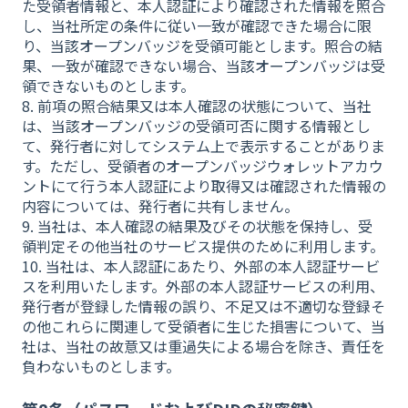
た受領者情報と、本人認証により確認された情報を照合
し、当社所定の条件に従い一致が確認できた場合に限
り、当該オープンバッジを受領可能とします。照合の結
果、一致が確認できない場合、当該オープンバッジは受
領できないものとします。
8. 前項の照合結果又は本人確認の状態について、当社
は、当該オープンバッジの受領可否に関する情報とし
て、発行者に対してシステム上で表示することがありま
す。ただし、受領者のオープンバッジウォレットアカウ
ントにて行う本人認証により取得又は確認された情報の
内容については、発行者に共有しません。
9. 当社は、本人確認の結果及びその状態を保持し、受
領判定その他当社のサービス提供のために利用します。
10. 当社は、本人認証にあたり、外部の本人認証サービ
スを利用いたします。外部の本人認証サービスの利用、
発行者が登録した情報の誤り、不足又は不適切な登録そ
の他これらに関連して受領者に生じた損害について、当
社は、当社の故意又は重過失による場合を除き、責任を
負わないものとします。