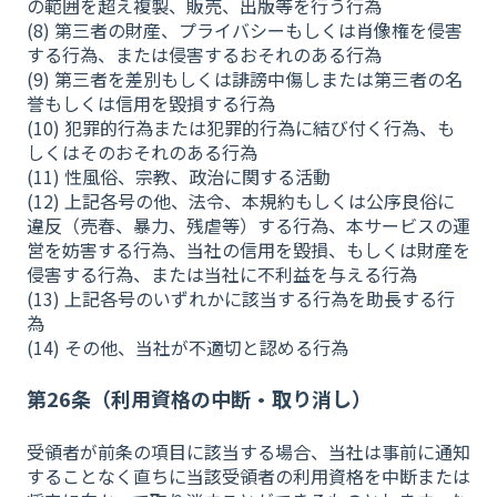
の範囲を超え複製、販売、出版等を行う行為
(8) 第三者の財産、プライバシーもしくは肖像権を侵害
する行為、または侵害するおそれのある行為
(9) 第三者を差別もしくは誹謗中傷しまたは第三者の名
誉もしくは信用を毀損する行為
(10) 犯罪的行為または犯罪的行為に結び付く行為、も
しくはそのおそれのある行為
(11) 性風俗、宗教、政治に関する活動
(12) 上記各号の他、法令、本規約もしくは公序良俗に
違反（売春、暴力、残虐等）する行為、本サービスの運
営を妨害する行為、当社の信用を毀損、もしくは財産を
侵害する行為、または当社に不利益を与える行為
(13) 上記各号のいずれかに該当する行為を助長する行
為
(14) その他、当社が不適切と認める行為
第26条（利用資格の中断・取り消し）
受領者が前条の項目に該当する場合、当社は事前に通知
することなく直ちに当該受領者の利用資格を中断または