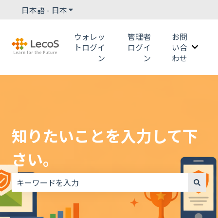
日本語 - 日本
翻訳のサブメニューを表示
ウォレッ
管理者
お問
トログイ
ログイ
い合
お問い
ン
ン
わせ
知りたいことを入力して下
さい。
検索フィールドが空なので、候補はありません。